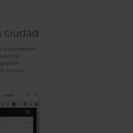
a ciudad
 la ciudad para
esa crear
 guardar
e. ¡Y no se