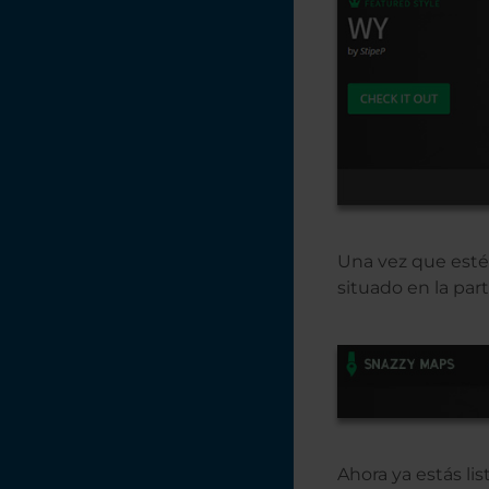
monopatín en
CorelDRAW
Creación de una
etiqueta en serie
con datos variables
en PhotoLaser Plus
Una vez que estés
situado en la part
Ahora ya estás li