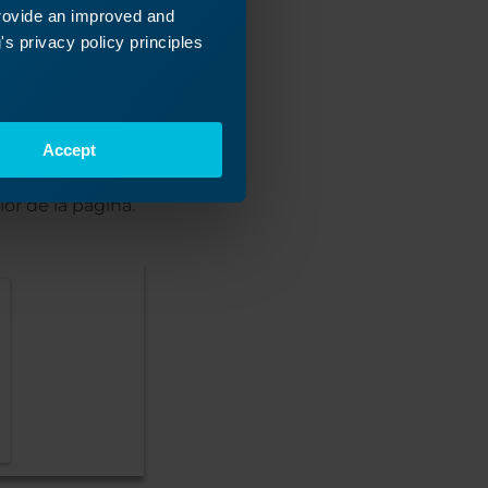
provide an improved and
s privacy policy principles
Accept
os haciendo clic
ior de la página.