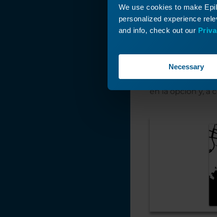
We use cookies to make Epilo
personalized experience relev
and info, check out our
Priva
Necessary
Seleccione el est
en la opción y, a 