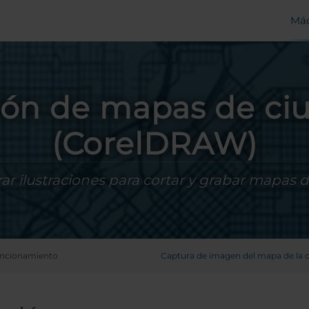
Máq
ión de mapas de ci
(CorelDRAW)
ar ilustraciones para cortar y grabar mapas
uncionamiento
Captura de imagen del mapa de la 