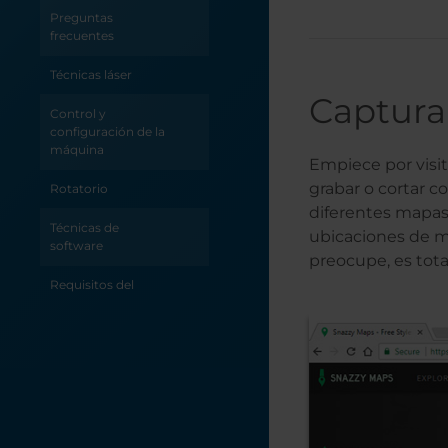
ciudad (Adobe
Preguntas
Illustrator)
frecuentes
Cómo crear
Técnicas láser
monogramas para
Captura
su láser
Control y
configuración de la
Cómo crear un
máquina
Empiece por visi
adorno de copo de
nieve en Corel X6
grabar o cortar co
Rotatorio
diferentes mapas 
Posavasos de
Técnicas de
ubicaciones de ma
cristal
software
preocupe, es tot
Creación de mapas
Requisitos del
de ciudades
sistema y
(Illustrator)
configuración
Creación de un
aplique
Creación de una
plantilla para