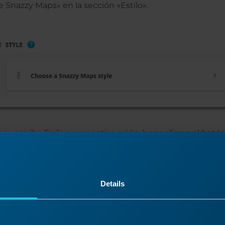
de Snazzy Maps» en la sección «Estilo».
r, escriba Epilog y, a continuación, haga clic en el botó
Details