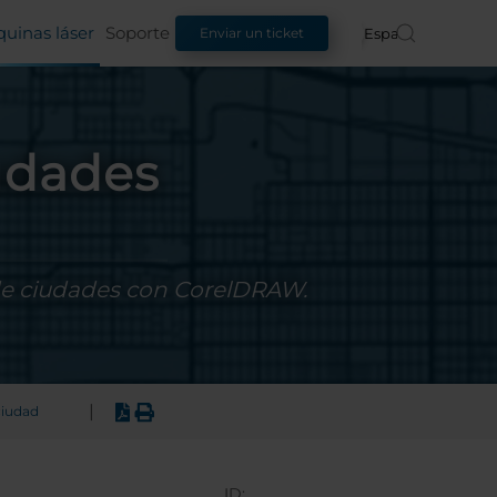
uinas láser
Soporte
Español
Enviar un ticket
udades
 de ciudades con CorelDRAW.
|
ciudad
ID: