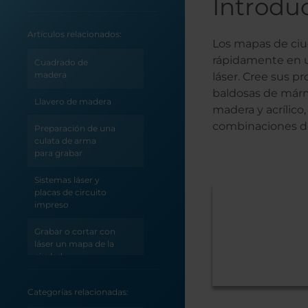
Introdu
Artículos relacionados:
Los mapas de ciud
rápidamente en u
Cuadrado de
madera
láser. Cree sus p
baldosas de mármo
Llavero de madera
madera y acrílico
combinaciones de 
Preparación de una
culata de arma
para grabar
Sistemas láser y
placas de circuito
impreso
Grabar o cortar con
láser un mapa de la
ciudad
(CorelDRAW)
Categorías relacionadas:
Grabar o cortar con
láser un mapa de la