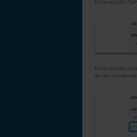
En la sección Tam
En la sección «Ub
de las coordenada