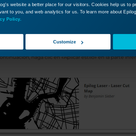
g’s website a better place for our visitors. Cookies help us to 
ant to you, and web analytics for us. To learn more about Epilog'
cy Policy.
Customize
iloEpilog Laser Laser Cut Maps» en la sección de resultad
continuación, haga clic en «Aplicar estilo» en la parte infer