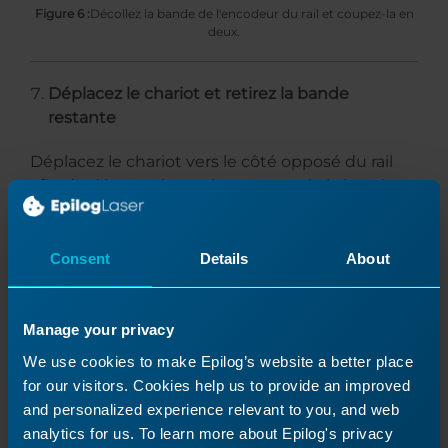
Figure 6 :
Décollez la bande de l'encodeur du rail et coupez-la en
deux.
Déplacez le chariot et retirez la bande
restante
Déplacez le chariot vers le côté opposé du rail
afin de dégager la partie restante de la bande
de l'encodeur, puis retirez-la.
Consent
Details
About
Manage your privacy
We use cookies to make Epilog’s website a better place
for our visitors. Cookies help us to provide an improved
and personalized experience relevant to you, and web
analytics for us. To learn more about Epilog's privacy