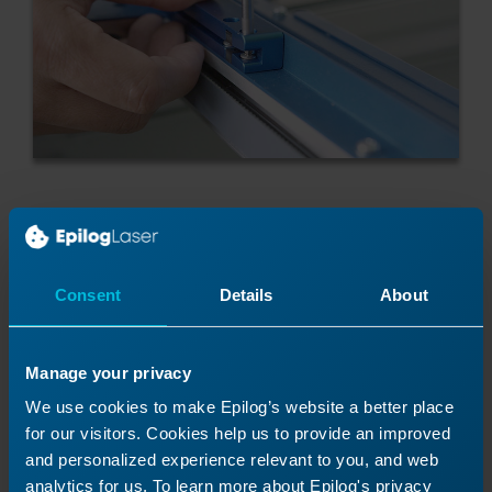
Vissez ensuite la troisième vis à l'extrémité
gauche du boîtier du capteur.
Faites glisser un nouveau serre-câble à travers
Consent
Details
About
les deux petites fentes de l'ensemble de l'axe x
et fixez-le autour des fils du capteur.
Manage your privacy
We use cookies to make Epilog’s website a better place
for our visitors. Cookies help us to provide an improved
and personalized experience relevant to you, and web
analytics for us. To learn more about Epilog's privacy