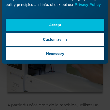
policy principles and info, check out our
Privacy Policy.
Utilisez une clé hexagonale de 5/32 po pour
desserrer, mais sans les retirer, les quatre vis de
Accept
fixation situées à chaque coin du moteur en Y.
Customize
Necessary
À partir du côté droit de la machine, utilisez un