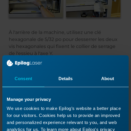
À l'arrière de la machine, utilisez une clé
hexagonale de 5/32 po pour desserrer les deux
vis hexagonales qui fixent le collier de serrage
de l'essieu à l'axe Y.
Consent
Details
About
Manage your privacy
We use cookies to make Epilog’s website a better place
for our visitors. Cookies help us to provide an improved
and personalized experience relevant to you, and web
analytics for us. To learn more about Epilog's privacy