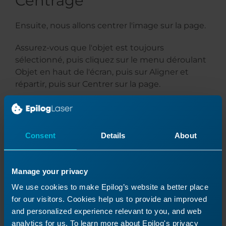
Centrage
Ensuite, nous allons centrer l'image sur la page.
Assurez-vous que l'objet est toujours
sélectionné, puis cliquez sur le menu déroulant
Objet en haut de l'écran, puis sur Aligner et
répartir, puis sur Centrer sur la page.
Consent
Details
About
Manage your privacy
We use cookies to make Epilog’s website a better place
for our visitors. Cookies help us to provide an improved
and personalized experience relevant to you, and web
analytics for us. To learn more about Epilog's privacy