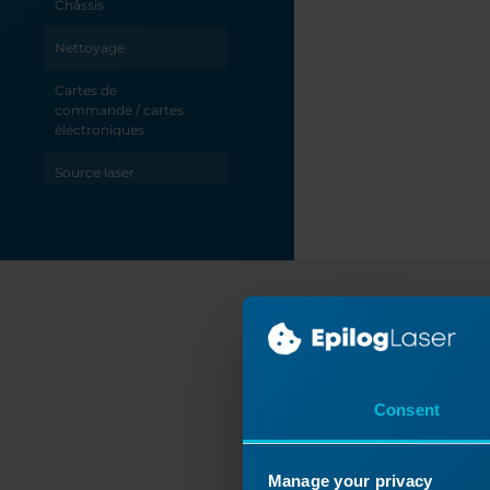
Châssis
Nettoyage
Cartes de
commande / cartes
électroniques
Source laser
Optique
Électricité /
Électrique
Tableau / Grille
Po
Dépannage
Revis
Axe X
Consent
Manage your privacy