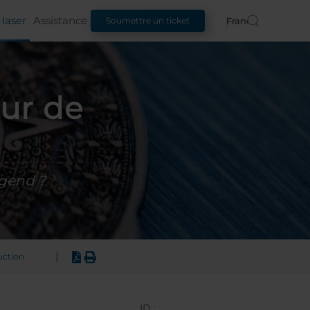
laser
Assistance
Français
Soumettre un ticket
ur de
gend ?
|
uction
ID :