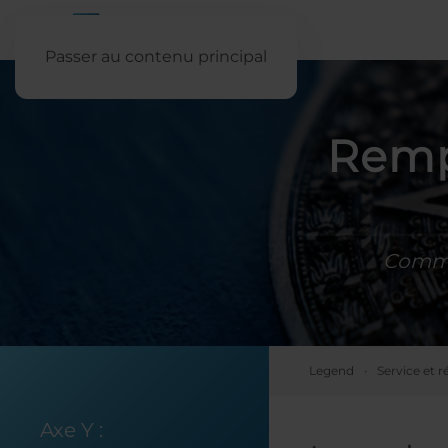
Passer au contenu principal
Remp
Comme
Legend
Service et r
Axe Y :