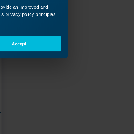
provide an improved and
s privacy policy principles
Accept