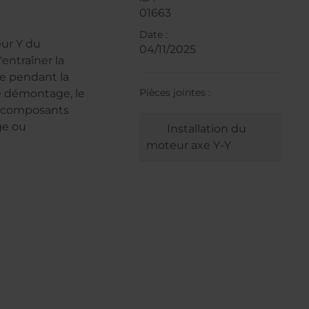
01663
Date :
ur Y du
04/11/2025
entraîner la
re pendant la
Pièces jointes :
le démontage, le
es composants
ge ou
Installation du
moteur axe Y-Y