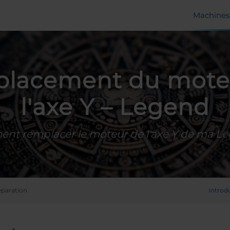
Machines 
lacement du mote
l'axe Y – Legend
nt remplacer le moteur de l'axe Y de ma Le
éparation
Introd