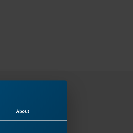
ser
e pour
About