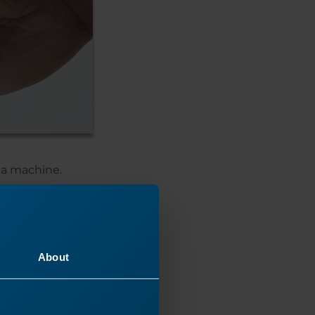
 la machine.
About