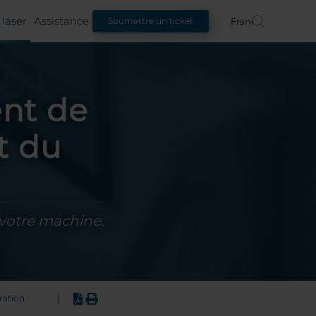
laser
Assistance
Français
Soumettre un ticket
nt de
t du
 votre machine.
|
ration