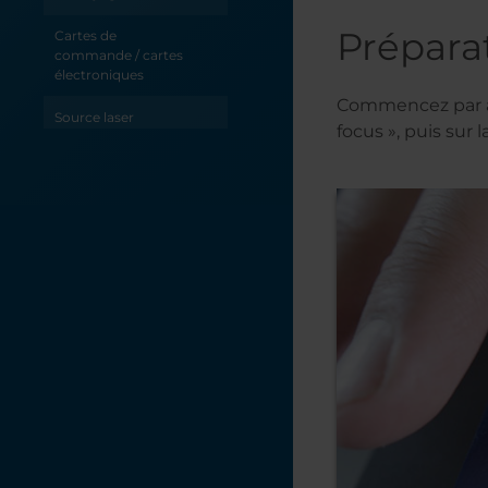
Prépara
Cartes de
commande / cartes
électroniques
Commencez par ab
Source laser
focus », puis sur l
Optique
Électricité /
Électrique
Dépannage
Axe X
Axe Y