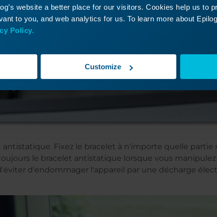
g’s website a better place for our visitors. Cookies help us to 
ant to you, and web analytics for us. To learn more about Epilog'
cy Policy.
Customize
t antistatique. Fixez le bracelet à n'importe quelle partie
oujours le bracelet antistatique lorsque vous manipulez 
éviter d'endommager l'appareil par une décharge élect