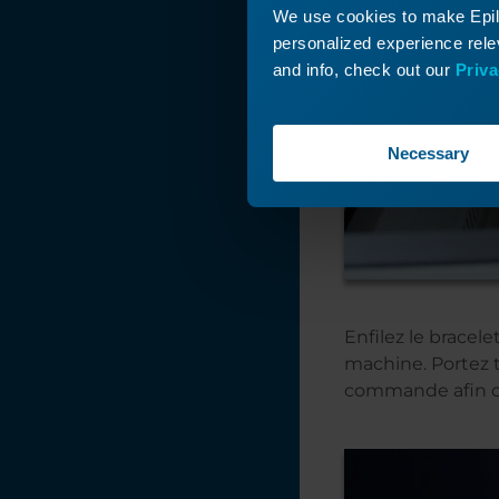
We use cookies to make Epilo
personalized experience relev
and info, check out our
Priva
Necessary
Enfilez le bracele
machine. Portez t
commande afin d'