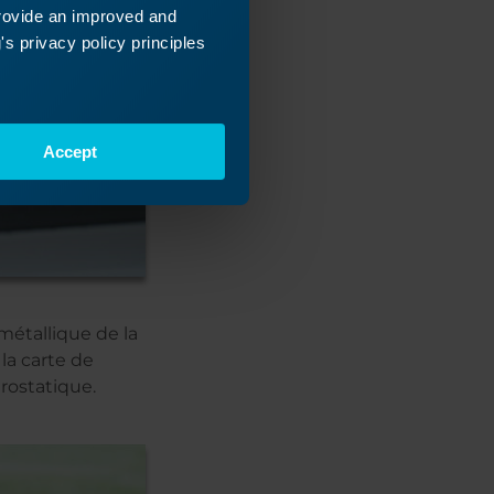
provide an improved and
s privacy policy principles
Accept
 métallique de la
la carte de
rostatique.