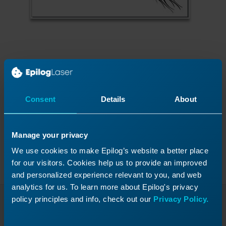
Cela vous a-t-il été utile ?
Consent
Details
About
Oui
Non
Manage your privacy
We use cookies to make Epilog’s website a better place
for our visitors. Cookies help us to provide an improved
and personalized experience relevant to you, and web
analytics for us. To learn more about Epilog's privacy
policy principles and info, check out our
Privacy Policy.
Poursuivez votre parcours