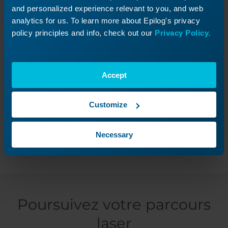
and personalized experience relevant to you, and web
photo à 600 dpi, puis cliquez sur Appliquer.
analytics for us. To learn more about Epilog's privacy
policy principles and info, check out our
Privacy Policy.
Accept
Cela vous a-t-il été utile ?
Customize
Oui
Non
Necessary
Poursuivez votre parcours
laser