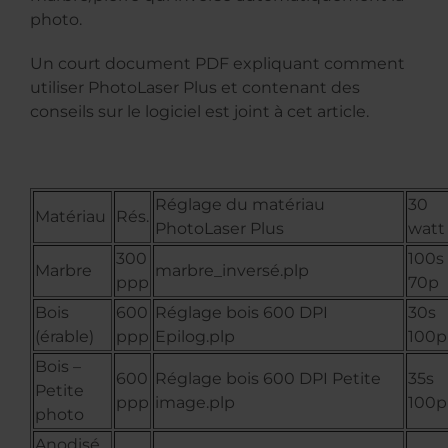
photo.
Un court document PDF expliquant comment
utiliser PhotoLaser Plus et contenant des
conseils sur le logiciel est joint à cet article.
Réglage du matériau
30
Matériau
Rés.
PhotoLaser Plus
watt
300
100s
Marbre
marbre_inversé.plp
ppp
70p
Bois
600
Réglage bois 600 DPI
30s
(érable)
ppp
Epilog.plp
100p
Bois –
600
Réglage bois 600 DPI Petite
35s
Petite
ppp
image.plp
100p
photo
Anodisé