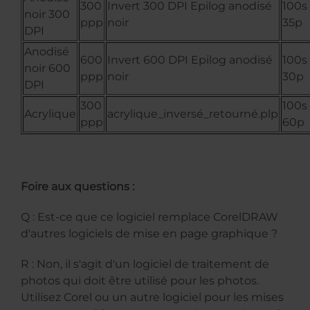
300
Invert 300 DPI Epilog anodisé
100s
noir 300
ppp
noir
35p
DPI
Anodisé
600
Invert 600 DPI Epilog anodisé
100s
noir 600
ppp
noir
30p
DPI
300
100s
Acrylique
acrylique_inversé_retourné.plp
ppp
60p
Foire aux questions :
Q : Est-ce que ce logiciel remplace CorelDRAW
d'autres logiciels de mise en page graphique ?
R : Non, il s'agit d'un logiciel de traitement de
photos qui doit être utilisé pour les photos.
Utilisez Corel ou un autre logiciel pour les mises