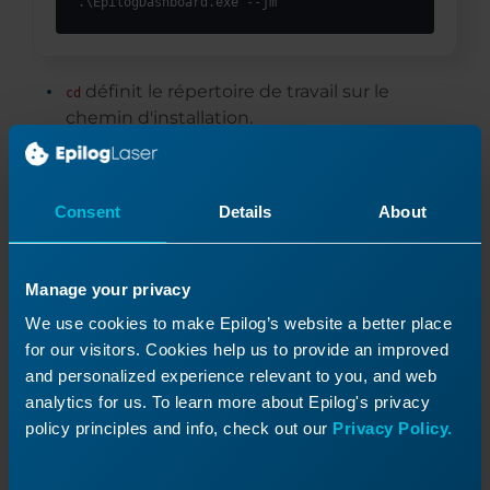
.\EpilogDashboard.exe --jm
définit le répertoire de travail sur le
cd
chemin d'installation.
lance le tableau de bord en arrière-
--hide
plan, ce qui est recommandé jusqu'à ce
Consent
Details
About
qu'une tâche lui soit envoyée.
ouvre le Gestionnaire de tâches, où les
--jm
Manage your privacy
utilisateurs peuvent configurer et gérer les
systèmes laser.
We use cookies to make Epilog’s website a better place
for our visitors. Cookies help us to provide an improved
Les deux commandes doivent être exécutées
and personalized experience relevant to you, and web
pour garantir que tous les composants
analytics for us. To learn more about Epilog's privacy
nécessaires de la suite logicielle sont
policy principles and info, check out our
Privacy Policy.
correctement initialisés.