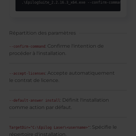
.\EpilogSuite_2.2.16.3_x64.exe --confirm-command --ac
Répartition des paramètres
: Confirme l'intention de
--confirm-command
procéder à l'installation.
: Accepte automatiquement
--accept-licenses
le contrat de licence.
: Définit l'installation
--default-answer install
comme action par défaut.
: Spécifie le
TargetDir="C:\Epilog Laser\<username>"
répertoire d'installation.