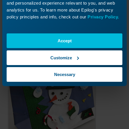
and personalized experience relevant to you, and web
adhésif. Grâce à la fonction de mappage des
analytics for us. To learn more about Epilog's privacy
couleurs du laser, vous pouvez régler les
policy principles and info, check out our
Privacy Policy.
différentes lignes vectorielles pour découper les
deux couches de tissu ou simplement effleurer
le tissu pour faire apparaître la couleur en
dessous. Après avoir découpé le tissu, vous
Accept
pouvez thermocoller l'appliqué ou convertir le
fichier pour le broder sur un vêtement.
Customize
Necessary