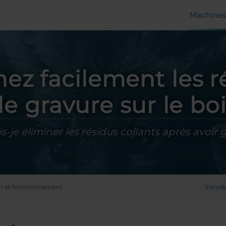
Machines 
nez facilement les r
e gravure sur le bo
je éliminer les résidus collants après avoir g
ion et fonctionnement
Introd