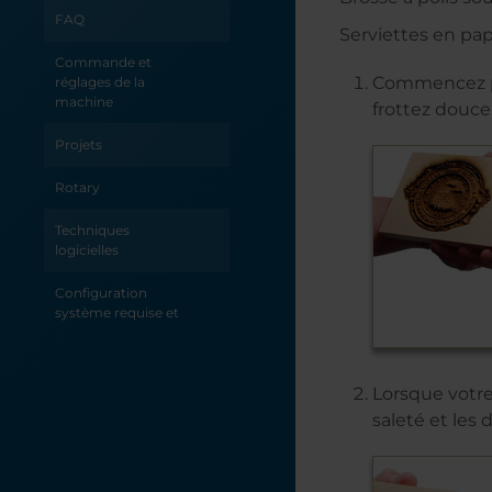
marques que vous
FAQ
Serviettes en pap
pouvez réaliser
avec un fiber laser
Commande et
Commencez par
réglages de la
Création d'un motif
machine
frottez douce
sphérique en 3D
pour la gravure
Projets
laser
Rotary
Gravure centre-
centre vs gravure
Techniques
centre
logicielles
personnalisée
Configuration
Suggestions pour
système requise et
la gravure de
installation
codes-barres
Lorsque votre
saleté et les