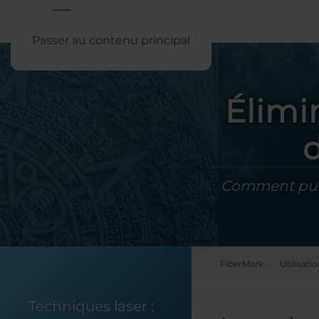
Passer au contenu principal
Élimi
d
Comment puis-
FiberMark
Utilisat
Techniques laser :