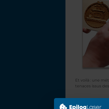
Et voilà : une mé
tenaces issus des