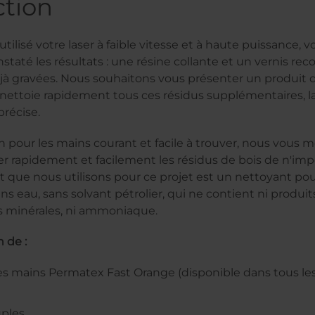
ction
utilisé votre laser à faible vitesse et à haute puissance, 
taté les résultats : une résine collante et un vernis rec
jà gravées. Nous souhaitons vous présenter un produit
 nettoie rapidement tous ces résidus supplémentaires, l
précise.
on pour les mains courant et facile à trouver, nous vous 
 rapidement et facilement les résidus de bois de n'impo
it que nous utilisons pour ce projet est un nettoyant po
ns eau, sans solvant pétrolier, qui ne contient ni produi
les minérales, ni ammoniaque.
 de :
es mains Permatex Fast Orange (disponible dans tous le
ples.