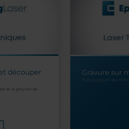
et découper
Gravure sur m
Puis-je graver des miro
r
e et la gravure de