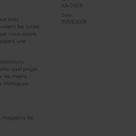
KA-01213
Date :
vous avez
31/03/2025
ouvrant les zones
 que nous avons
aissant une
montrerons
rte quel projet.
ur les mains
ts chimiques
s magasins de