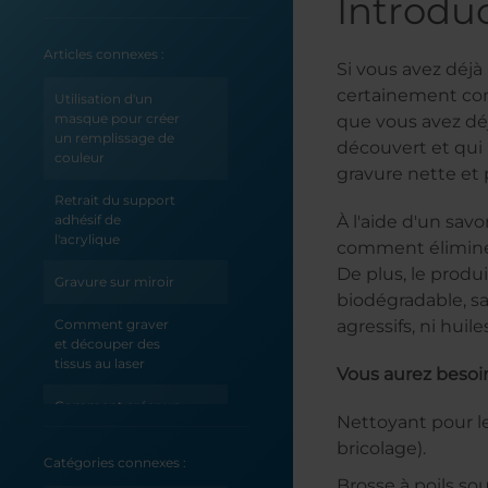
Introdu
Articles connexes :
Si vous avez déjà 
certainement cons
Utilisation d'un
masque pour créer
que vous avez dé
un remplissage de
découvert et qui
couleur
gravure nette et 
Retrait du support
adhésif de
À l'aide d'un sav
l'acrylique
comment éliminer
De plus, le produ
Gravure sur miroir
biodégradable, sa
Comment graver
agressifs, ni hui
et découper des
tissus au laser
Vous aurez besoin
Comment créer un
Nettoyant pour l
gabarit pour la
graveuse Epilog
bricolage).
Catégories connexes :
Brosse à poils sou
Différentes