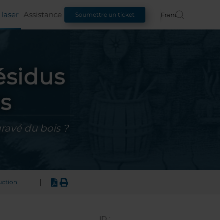
laser
Assistance
Français
Soumettre un ticket
ésidus
is
ravé du bois ?
|
uction
ID :