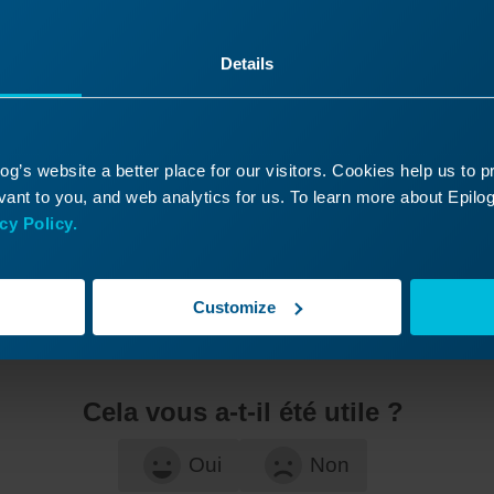
Details
g’s website a better place for our visitors. Cookies help us to 
ant to you, and web analytics for us. To learn more about Epilog'
cy Policy.
Customize
Cela vous a-t-il été utile ?
Oui
Non