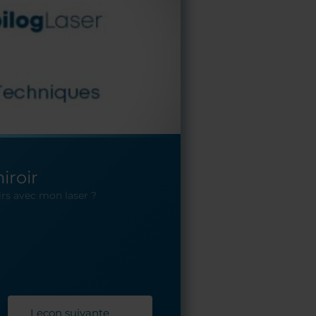
iroir
irs avec mon laser ?
Leçon suivante