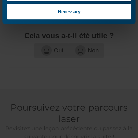
Necessary
Cela vous a-t-il été utile ?
Oui
Non
Poursuivez votre parcours
laser
Revisitez une leçon précédente ou passez à la
suivante pour découvrir la suite !